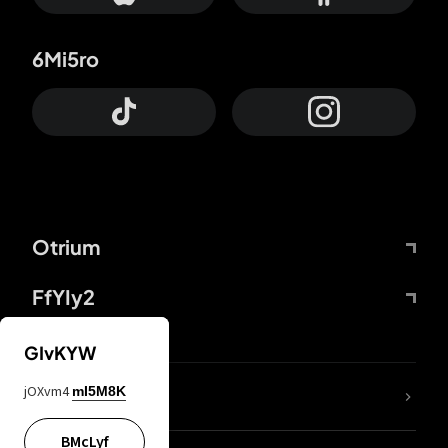
6Mi5ro
Otrium
FfYIy2
GIvKYW
jOXvm4
mI5M8K
DDcvSo
BMcLyf