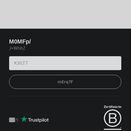
M0MFp/
J+WhhZ
mErq7F
/
5
Trustpilot
score