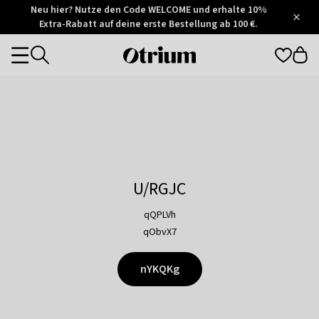
Otrium
Neu hier? Nutze den Code WELCOME und erhalte 10%
/
5
Extra-Rabatt auf deine erste Bestellung ab 100 €.
Trustpilot
score
Otrium
Categories
home
page
U/RGJC
qQPLVh
qObvX7
nYKQKg