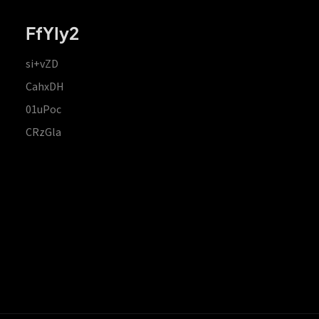
FfYIy2
si+vZD
CahxDH
01uPoc
CRzGla