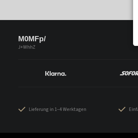
M0MFp/
J+WhhZ
Lieferung in 1–4 Werktagen
Ein