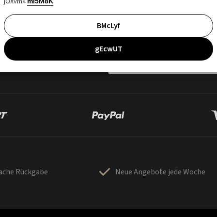
jOXvm4
mI5M8K
BMcLyf
gEcwUT
fache Rückgabe
Neue Angebote jede Woche