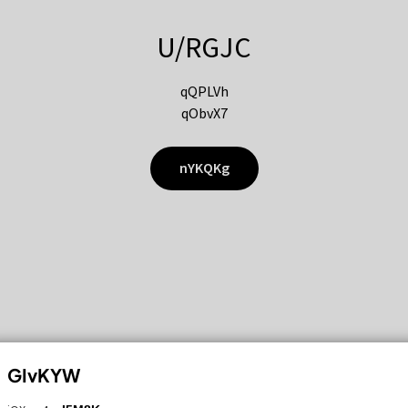
U/RGJC
qQPLVh
qObvX7
nYKQKg
GIvKYW