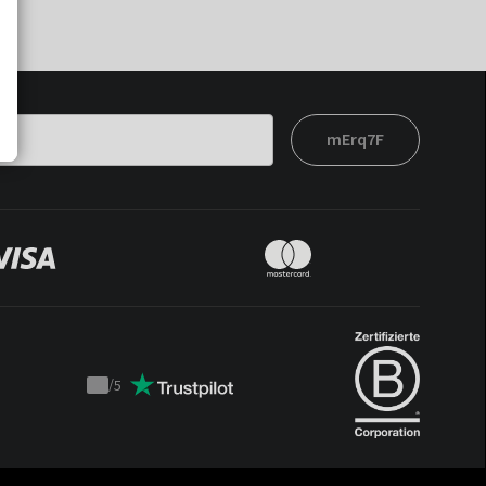
mErq7F
/
5
Trustpilot
score