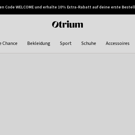
en Code WELCOME und erhalte 10% Extra-Rabatt auf deine erste Bestell
150€ !
Später zahlen
Otrium
home
page
e Chance
Bekleidung
Sport
Schuhe
Accessoires