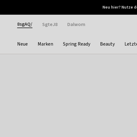
Otrium
Neu hier? Nutze d
Neue Angebote jede Woche
Kostenloser Versand ab 
Gender
8sgAQ/
SgteJ8
Dalwom
Neue
Marken
Spring Ready
Beauty
Letzt
Categories