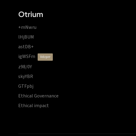
Otrium
+mNwru
lHjBUM
astDB+
igWSFm
vdzprr
z98/0Y
skyYBR
GTFpbj
Ethical Governance
Ethical impact