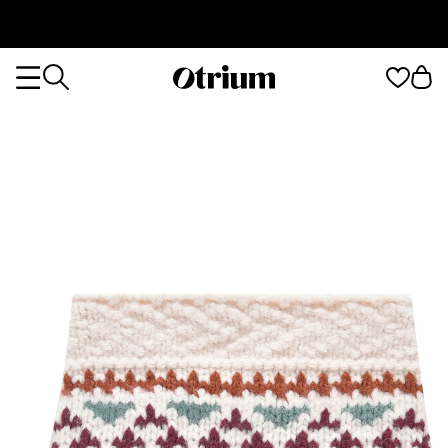
Otrium
Otrium
home
page