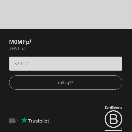
M0MFp/
J+WhhZ
mErq7F
/
5
Trustpilot
score