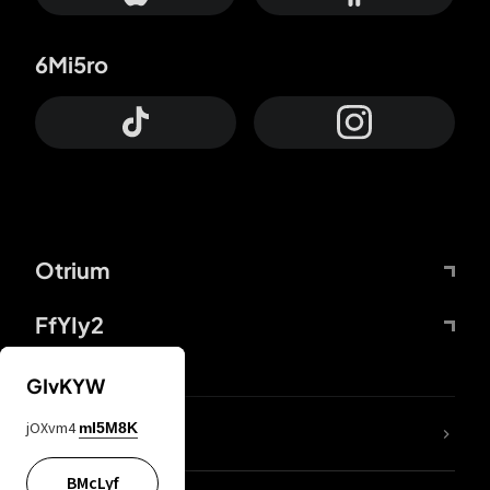
6Mi5ro
Otrium
FfYIy2
GIvKYW
jOXvm4
mI5M8K
DDcvSo
BMcLyf