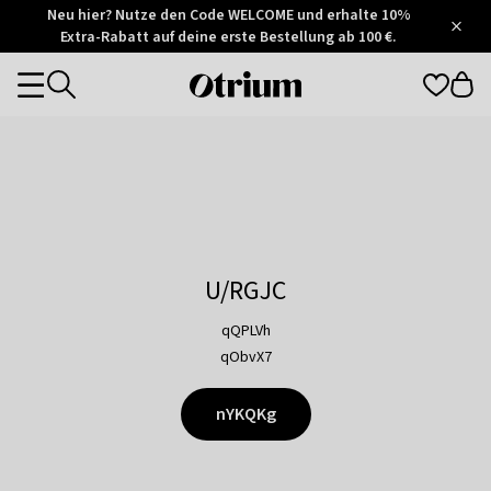
Otrium
Neu hier? Nutze den Code WELCOME und erhalte 10%
/
5
Extra-Rabatt auf deine erste Bestellung ab 100 €.
Trustpilot
score
Otrium
Categories
home
page
U/RGJC
qQPLVh
qObvX7
nYKQKg