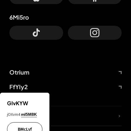
6Mi5ro
Otrium
FfYIy2
GIvKYW
jOXvm4
mI5M8K
DDcvSo
BMcLyf