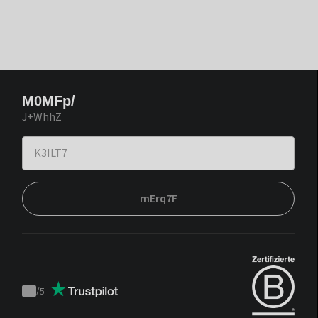
M0MFp/
J+WhhZ
mErq7F
/
5
Trustpilot
score