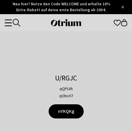
Otrium
Neu hier? Nutze den Code WELCOME und erhalte 10%
/
5
Extra-Rabatt auf deine erste Bestellung ab 100 €.
Trustpilot
score
Otrium
Categories
home
page
U/RGJC
qQPLVh
qObvX7
nYKQKg