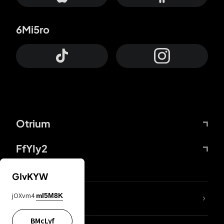
6Mi5ro
Otrium
FfYIy2
GIvKYW
jOXvm4
mI5M8K
DDcvSo
BMcLyf