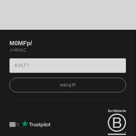
M0MFp/
J+WhhZ
mErq7F
/
5
Trustpilot
score