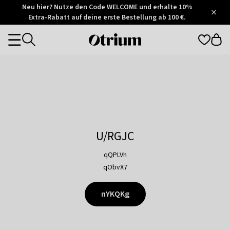
Otrium
Neu hier? Nutze den Code WELCOME und erhalte 10%
/
5
Extra-Rabatt auf deine erste Bestellung ab 100 €.
Trustpilot
score
Otrium
Categories
home
page
U/RGJC
qQPLVh
qObvX7
nYKQKg