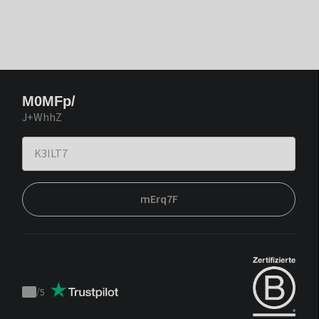
M0MFp/
J+WhhZ
mErq7F
/
5
Trustpilot
score