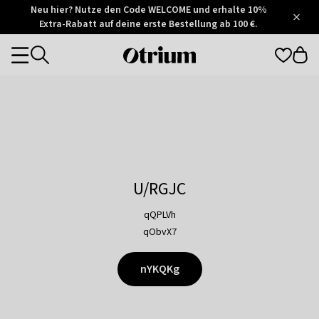
Otrium
Neu hier? Nutze den Code WELCOME und erhalte 10%
/
5
Extra-Rabatt auf deine erste Bestellung ab 100 €.
Trustpilot
score
Otrium
Categories
home
page
U/RGJC
qQPLVh
qObvX7
nYKQKg