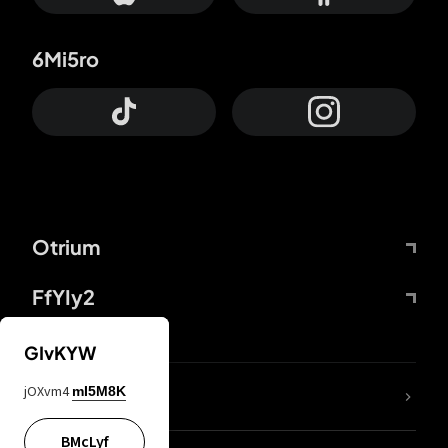
6Mi5ro
Otrium
FfYIy2
GIvKYW
jOXvm4
mI5M8K
DDcvSo
BMcLyf