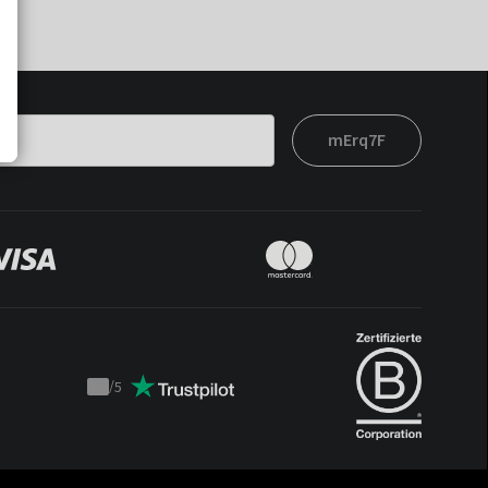
mErq7F
/
5
Trustpilot
score