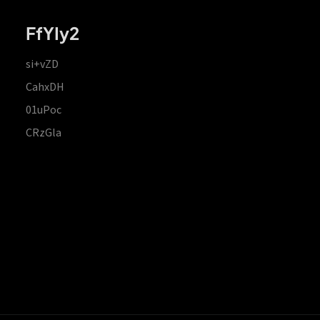
FfYIy2
si+vZD
CahxDH
01uPoc
CRzGla