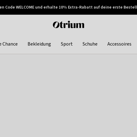
en Code WELCOME und erhalte 10% Extra-Rabatt auf deine erste Bestell
150€ !
Später zahlen
Otrium
home
page
e Chance
Bekleidung
Sport
Schuhe
Accessoires