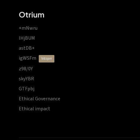
Otrium
+mNwru
lHjBUM
astDB+
igWSFm
vdzprr
z98/0Y
skyYBR
GTFpbj
Ethical Governance
Ethical impact