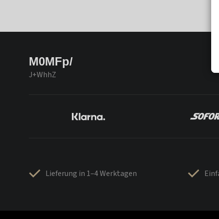
M0MFp/
J+WhhZ
Lieferung in 1–4 Werktagen
Ein