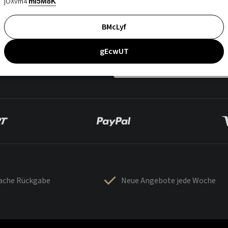
jOXvm4
mI5M8K
BMcLyf
gEcwUT
fache Rückgabe
Neue Angebote jede Woche