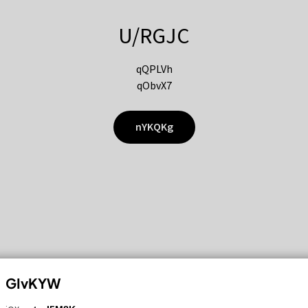
U/RGJC
qQPLVh
qObvX7
nYKQKg
GIvKYW