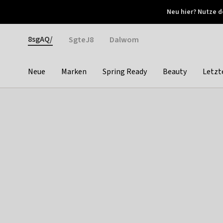
Otrium
Neu hier? Nutze d
Neue Angebote jede Woche
Kostenloser Versand ab 
Gender
8sgAQ/
SgteJ8
Dalwom
Neue
Marken
Spring Ready
Beauty
Letzt
Categories