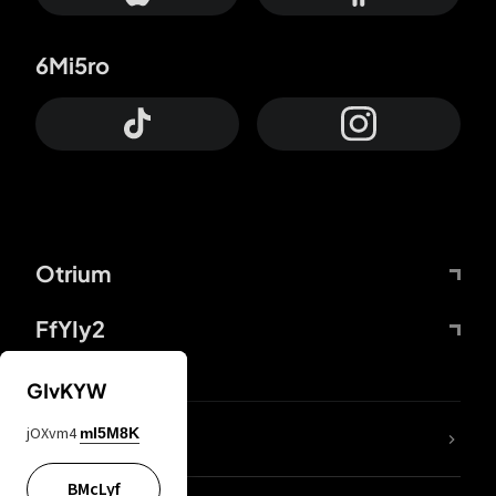
6Mi5ro
Otrium
FfYIy2
GIvKYW
jOXvm4
mI5M8K
DDcvSo
BMcLyf