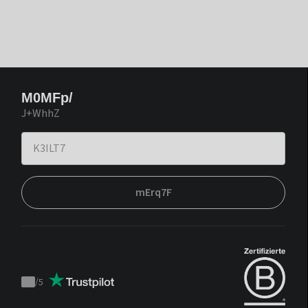
M0MFp/
J+WhhZ
mErq7F
/
5
Trustpilot
score