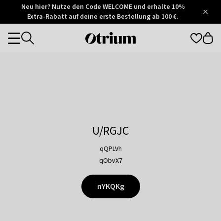
Otrium
Neu hier? Nutze den Code WELCOME und erhalte 10%
/
5
Extra-Rabatt auf deine erste Bestellung ab 100 €.
Trustpilot
score
Otrium
Categories
home
page
U/RGJC
qQPLVh
qObvX7
nYKQKg