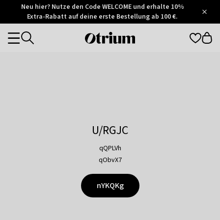
Otrium
Neu hier? Nutze den Code WELCOME und erhalte 10%
/
5
Extra-Rabatt auf deine erste Bestellung ab 100 €.
Trustpilot
score
Otrium
Categories
home
page
U/RGJC
qQPLVh
qObvX7
nYKQKg