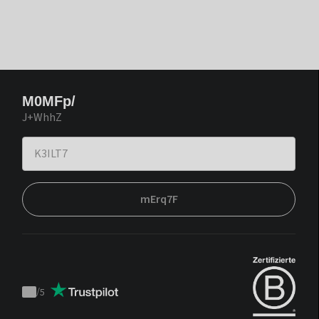
M0MFp/
J+WhhZ
mErq7F
/
5
Trustpilot
score