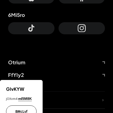
6Mi5ro
Otrium
FfYIy2
GIvKYW
jOXvm4
mI5M8K
DDcvSo
BMcLyf