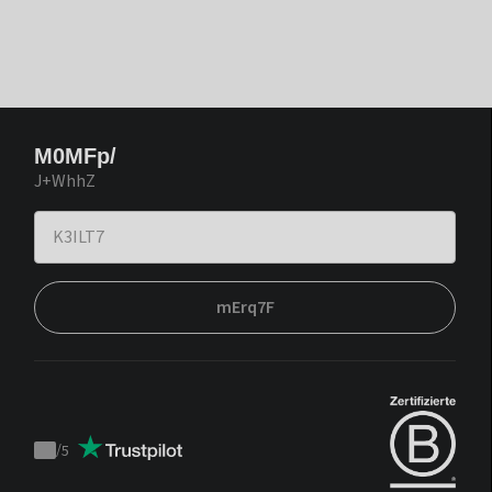
M0MFp/
J+WhhZ
mErq7F
/
5
Trustpilot
score