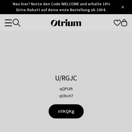
Otrium
Neu hier? Nutze den Code WELCOME und erhalte 10%
/
5
Extra-Rabatt auf deine erste Bestellung ab 100 €.
Trustpilot
score
Otrium
Categories
home
page
U/RGJC
qQPLVh
qObvX7
nYKQKg