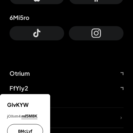
6Mi5ro
Otrium
FfYIy2
GIvKYW
jOXvm4
mI5M8K
DDcvSo
BMcLyf