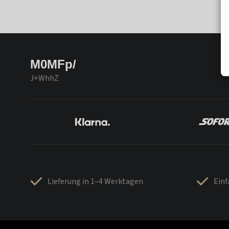
M0MFp/
J+WhhZ
Lieferung in 1–4 Werktagen
Ein