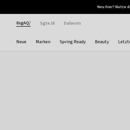
Otrium
Neu hier? Nutze d
Neue Angebote jede Woche
Kostenloser Versand ab 
Gender
8sgAQ/
SgteJ8
Dalwom
Neue
Marken
Spring Ready
Beauty
Letzt
Categories