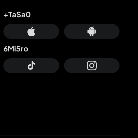
+TaSa0
6Mi5ro