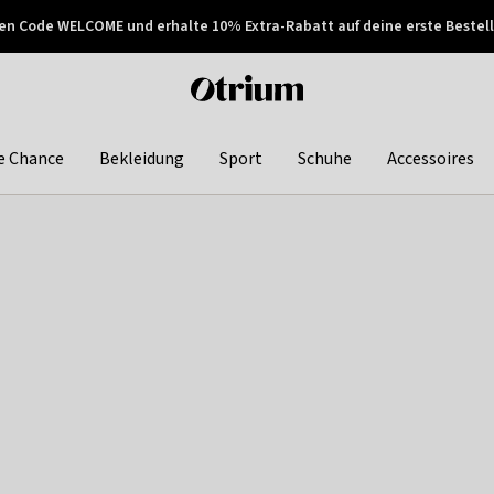
en Code WELCOME und erhalte 10% Extra-Rabatt auf deine erste Bestell
150€ !
Später zahlen
Otrium
home
page
e Chance
Bekleidung
Sport
Schuhe
Accessoires