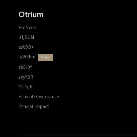
Otrium
+mNwru
lHjBUM
astDB+
igWSFm
vdzprr
z98/0Y
skyYBR
GTFpbj
Ethical Governance
Ethical impact