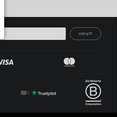
mErq7F
/
5
Trustpilot
score