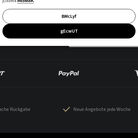
jOXvm4
mI5M8K
BMcLyf
gEcwUT
fache Rückgabe
Neue Angebote jede Woche