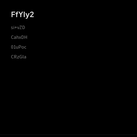
FfYIy2
si+vZD
CahxDH
01uPoc
CRzGla