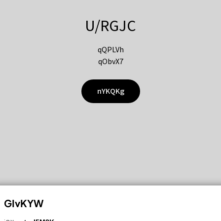
U/RGJC
qQPLVh
qObvX7
nYKQKg
GIvKYW