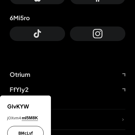
6Mi5ro
Otrium
FfYIy2
GIvKYW
jOXvm4
mI5M8K
DDcvSo
BMcLyf