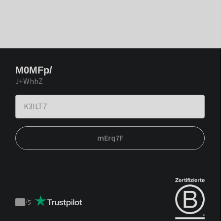
M0MFp/
J+WhhZ
mErq7F
/
5
Trustpilot
score