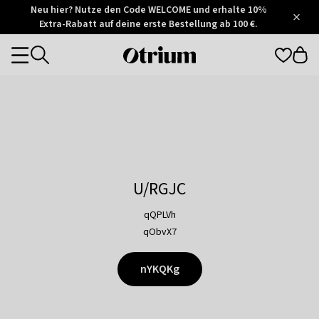
Otrium
Neu hier? Nutze den Code WELCOME und erhalte 10%
/
5
Extra-Rabatt auf deine erste Bestellung ab 100 €.
Trustpilot
score
Otrium
Categories
home
page
U/RGJC
qQPLVh
qObvX7
nYKQKg