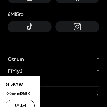
6Mi5ro
Otrium
FfYIy2
GIvKYW
jOXvm4
mI5M8K
DDcvSo
BMcLyf