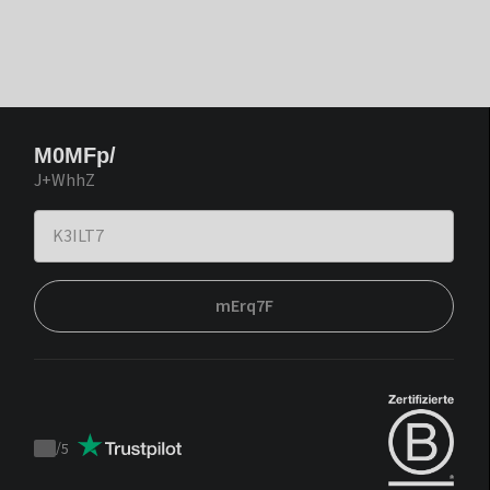
M0MFp/
J+WhhZ
mErq7F
/
5
Trustpilot
score