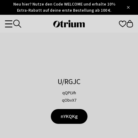
Otrium
Neu hier? Nutze den Code WELCOME und erhalte 10%
/
5
Extra-Rabatt auf deine erste Bestellung ab 100 €.
Trustpilot
score
Otrium
Categories
home
page
U/RGJC
qQPLVh
qObvX7
nYKQKg