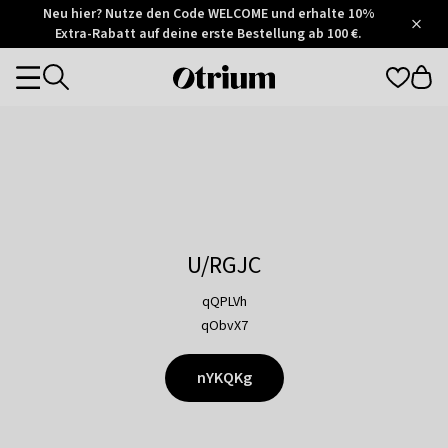
Otrium
Neu hier? Nutze den Code WELCOME und erhalte 10%
/
5
Extra-Rabatt auf deine erste Bestellung ab 100 €.
Trustpilot
score
Otrium
Categories
home
page
U/RGJC
qQPLVh
qObvX7
nYKQKg