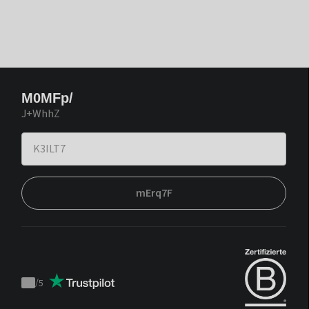
M0MFp/
J+WhhZ
mErq7F
/
5
Trustpilot
score