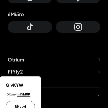
6Mi5ro
Otrium
FfYIy2
GIvKYW
jOXvm4
mI5M8K
DDcvSo
BMcLyf