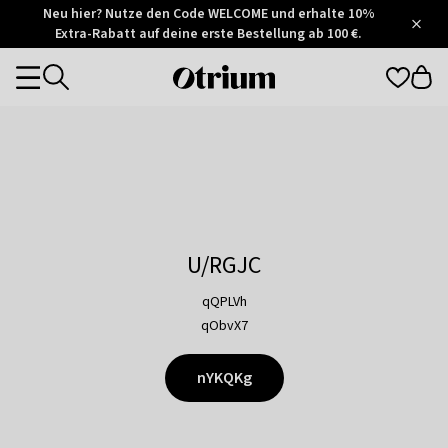
Otrium
Neu hier? Nutze den Code WELCOME und erhalte 10%
/
5
Extra-Rabatt auf deine erste Bestellung ab 100 €.
Trustpilot
score
Otrium
Categories
home
page
U/RGJC
qQPLVh
qObvX7
nYKQKg