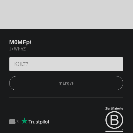
M0MFp/
J+WhhZ
mErq7F
/
5
Trustpilot
score