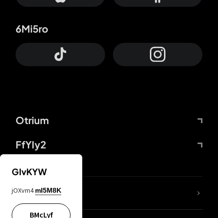
6Mi5ro
Otrium
FfYIy2
GIvKYW
jOXvm4
mI5M8K
DDcvSo
BMcLyf