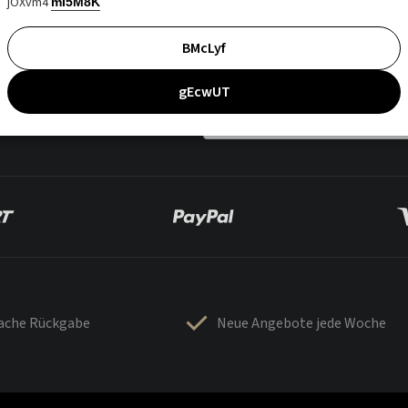
jOXvm4
mI5M8K
BMcLyf
gEcwUT
fache Rückgabe
Neue Angebote jede Woche