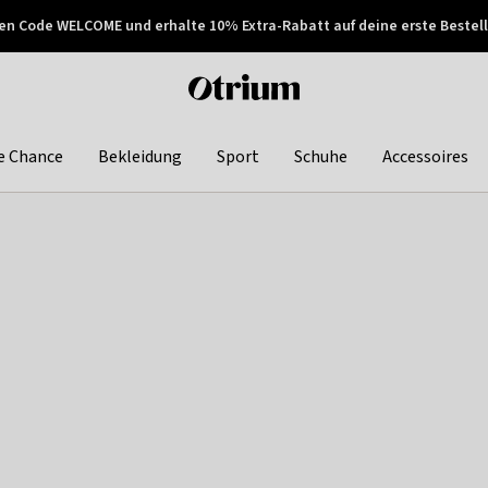
en Code WELCOME und erhalte 10% Extra-Rabatt auf deine erste Bestell
150€ !
Später zahlen
Otrium
home
page
e Chance
Bekleidung
Sport
Schuhe
Accessoires