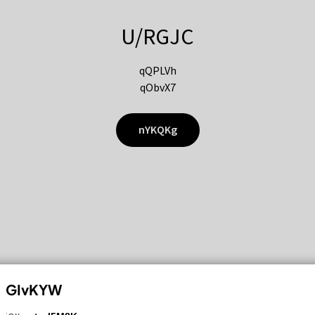
U/RGJC
qQPLVh
qObvX7
nYKQKg
GIvKYW