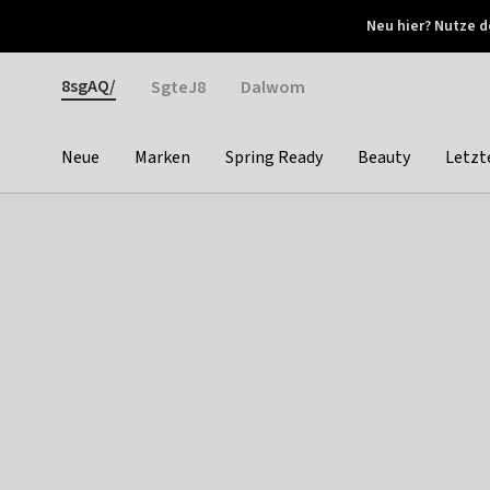
Otrium
Neu hier? Nutze d
Neue Angebote jede Woche
Kostenloser Versand ab 
Gender
8sgAQ/
SgteJ8
Dalwom
Neue
Marken
Spring Ready
Beauty
Letzt
Categories