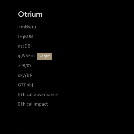
Otrium
+mNwru
lHjBUM
astDB+
igWSFm
vdzprr
z98/0Y
skyYBR
GTFpbj
Ethical Governance
Ethical impact