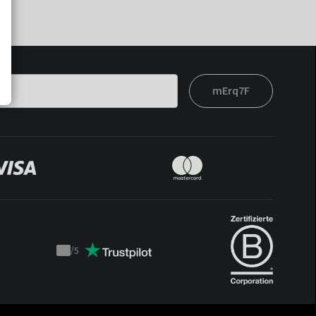
mErq7F
/
5
Trustpilot
score