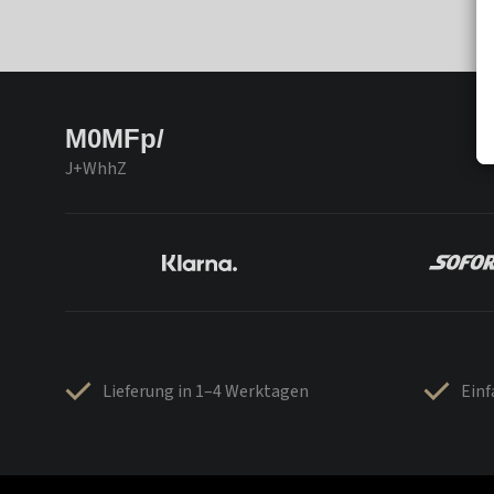
M0MFp/
J+WhhZ
Lieferung in 1–4 Werktagen
Ein