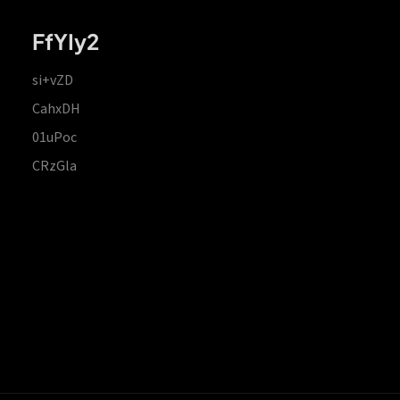
FfYIy2
si+vZD
CahxDH
01uPoc
CRzGla