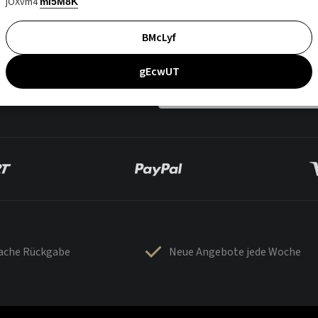
jOXvm4
mI5M8K
BMcLyf
gEcwUT
fache Rückgabe
Neue Angebote jede Woche