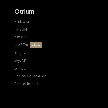
Otrium
+mNwru
lHjBUM
astDB+
igWSFm
vdzprr
z98/0Y
skyYBR
GTFpbj
Ethical Governance
Ethical impact