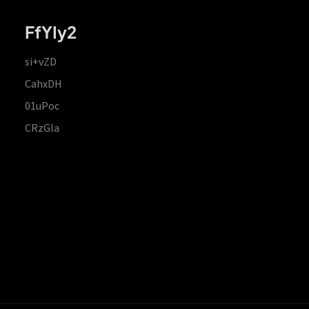
FfYIy2
si+vZD
CahxDH
01uPoc
CRzGla