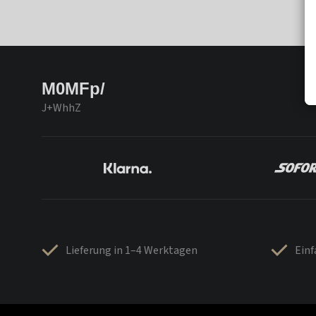
M0MFp/
J+WhhZ
Lieferung in 1–4 Werktagen
Ein