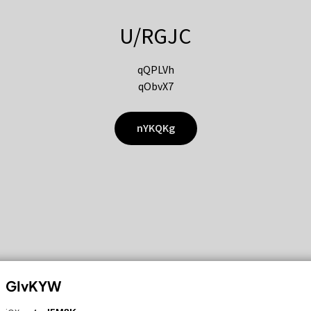
U/RGJC
qQPLVh
qObvX7
nYKQKg
GIvKYW