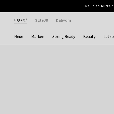
Otrium
Neu hier? Nutze d
Neue Angebote jede Woche
Kostenloser Versand ab 
Gender
8sgAQ/
SgteJ8
Dalwom
Neue
Marken
Spring Ready
Beauty
Letzt
Categories