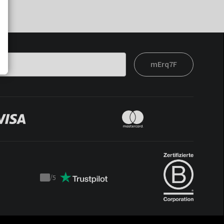
mErq7F
/
5
Trustpilot
score