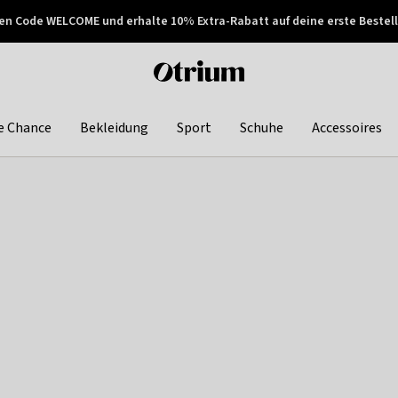
en Code WELCOME und erhalte 10% Extra-Rabatt auf deine erste Bestell
150€ !
Später zahlen
Otrium
home
page
e Chance
Bekleidung
Sport
Schuhe
Accessoires