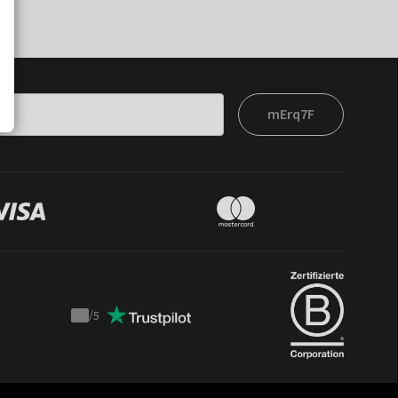
mErq7F
/
5
Trustpilot
score