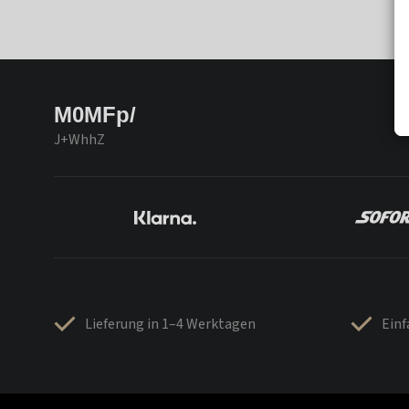
M0MFp/
J+WhhZ
Lieferung in 1–4 Werktagen
Ein