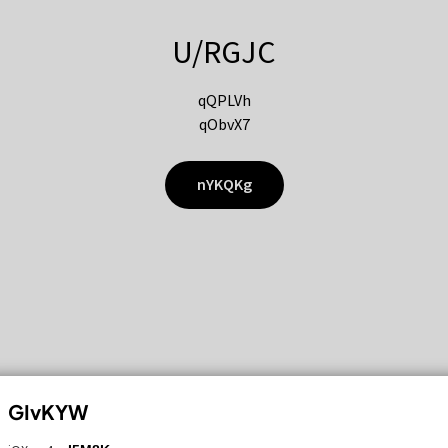
U/RGJC
qQPLVh
qObvX7
nYKQKg
GIvKYW