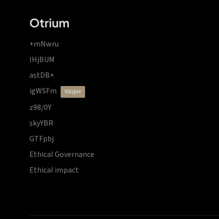
Otrium
+mNwru
lHjBUM
astDB+
igWSFm
vdzprr
z98/0Y
skyYBR
GTFpbj
Ethical Governance
Ethical impact