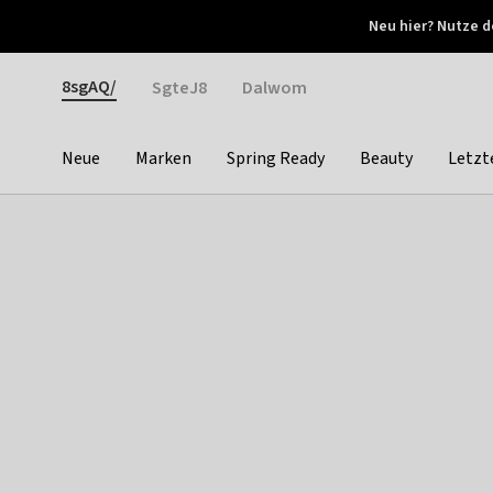
Otrium
Neu hier? Nutze d
Neue Angebote jede Woche
Kostenloser Versand ab 
Gender
8sgAQ/
SgteJ8
Dalwom
Neue
Marken
Spring Ready
Beauty
Letzt
Categories