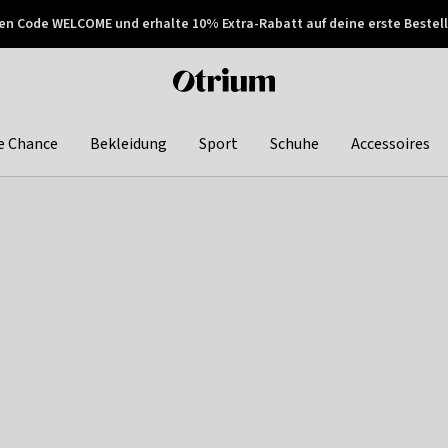
en Code WELCOME und erhalte 10% Extra-Rabatt auf deine erste Bestell
150€ !
Später zahlen
Otrium
home
page
e Chance
Bekleidung
Sport
Schuhe
Accessoires