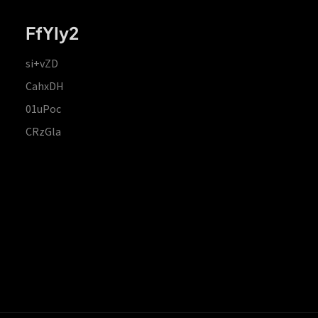
FfYIy2
si+vZD
CahxDH
01uPoc
CRzGla