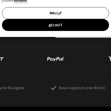
jOXvm4
mI5M8K
BMcLyf
gEcwUT
fache Rückgabe
Neue Angebote jede Woche