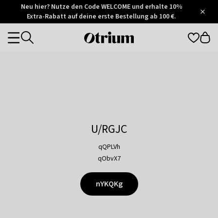
Otrium
Neu hier? Nutze den Code WELCOME und erhalte 10%
/
5
Extra-Rabatt auf deine erste Bestellung ab 100 €.
Trustpilot
score
Otrium
Categories
home
page
U/RGJC
qQPLVh
qObvX7
nYKQKg