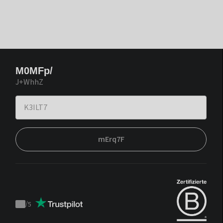
M0MFp/
J+WhhZ
mErq7F
/
5
Trustpilot
score