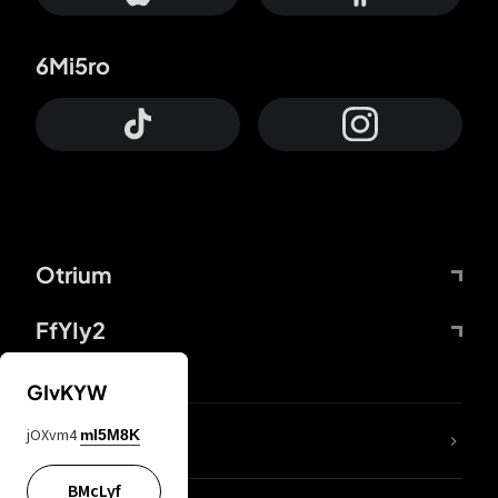
6Mi5ro
Otrium
FfYIy2
GIvKYW
jOXvm4
mI5M8K
DDcvSo
BMcLyf