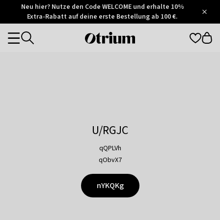
Otrium
Neu hier? Nutze den Code WELCOME und erhalte 10%
/
5
Extra-Rabatt auf deine erste Bestellung ab 100 €.
Trustpilot
score
Otrium
Categories
home
page
U/RGJC
qQPLVh
qObvX7
nYKQKg