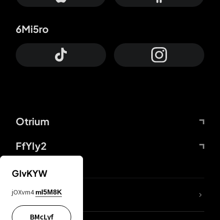
6Mi5ro
Otrium
FfYIy2
GIvKYW
jOXvm4
mI5M8K
DDcvSo
BMcLyf