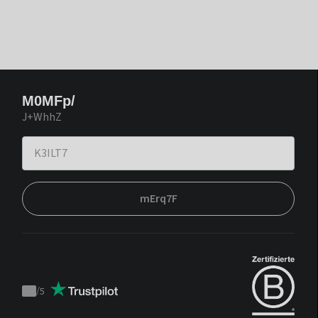
M0MFp/
J+WhhZ
mErq7F
/
5
Trustpilot
score