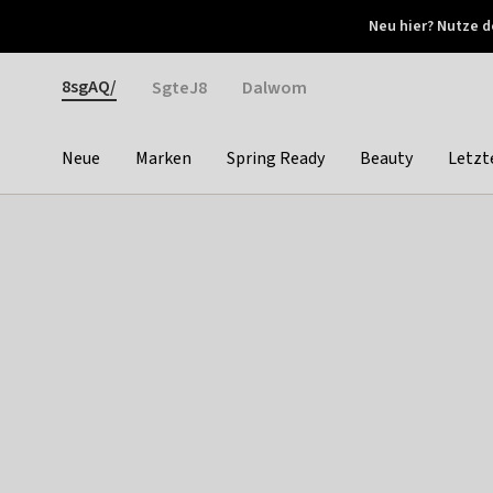
Otrium
Neu hier? Nutze d
Neue Angebote jede Woche
Kostenloser Versand ab 
Gender
8sgAQ/
SgteJ8
Dalwom
Neue
Marken
Spring Ready
Beauty
Letzt
Categories