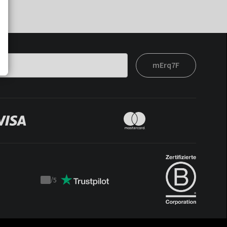
mErq7F
/
5
Trustpilot
score