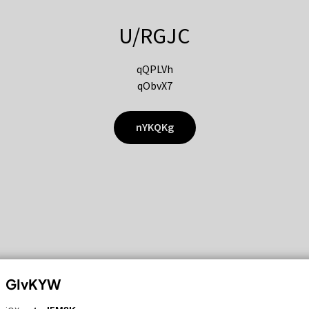
U/RGJC
qQPLVh
qObvX7
nYKQKg
GIvKYW