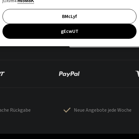
jOXvm4
mI5M8K
BMcLyf
gEcwUT
fache Rückgabe
Neue Angebote jede Woche