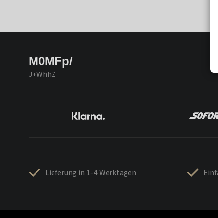
M0MFp/
J+WhhZ
Lieferung in 1–4 Werktagen
Ein