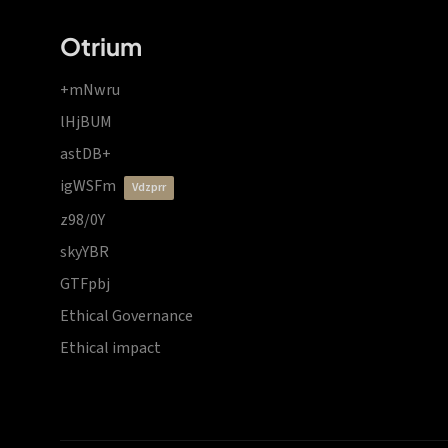
Otrium
+mNwru
lHjBUM
astDB+
igWSFm
vdzprr
z98/0Y
skyYBR
GTFpbj
Ethical Governance
Ethical impact