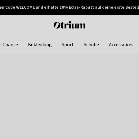
en Code WELCOME und erhalte 10% Extra-Rabatt auf deine erste Bestell
150€ !
Später zahlen
Otrium
home
page
e Chance
Bekleidung
Sport
Schuhe
Accessoires