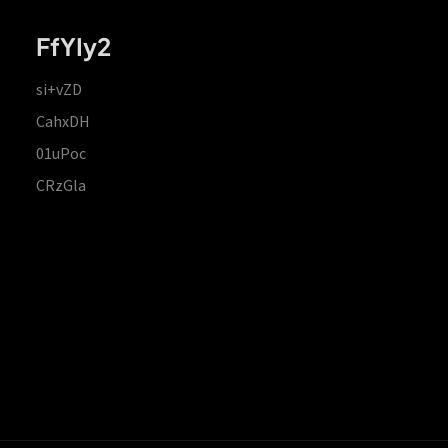
FfYIy2
si+vZD
CahxDH
01uPoc
CRzGla