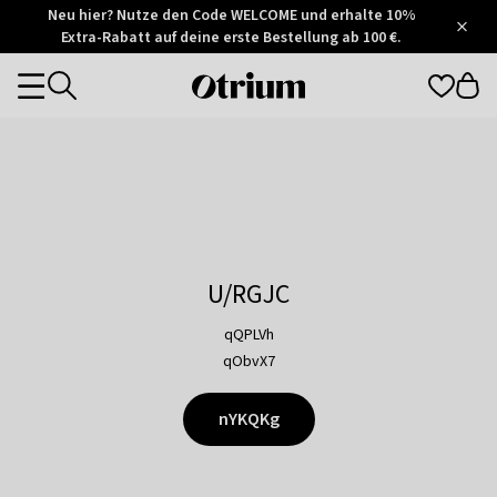
Otrium
Neu hier? Nutze den Code WELCOME und erhalte 10%
/
5
Extra-Rabatt auf deine erste Bestellung ab 100 €.
Trustpilot
score
Otrium
Categories
home
page
U/RGJC
qQPLVh
qObvX7
nYKQKg