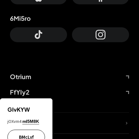
6Mi5ro
Otrium
FfYIy2
GIvKYW
jOXvm4
mI5M8K
DDcvSo
BMcLyf