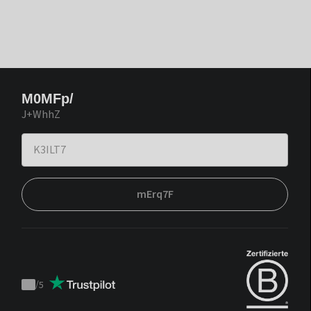
M0MFp/
J+WhhZ
mErq7F
/
5
Trustpilot
score