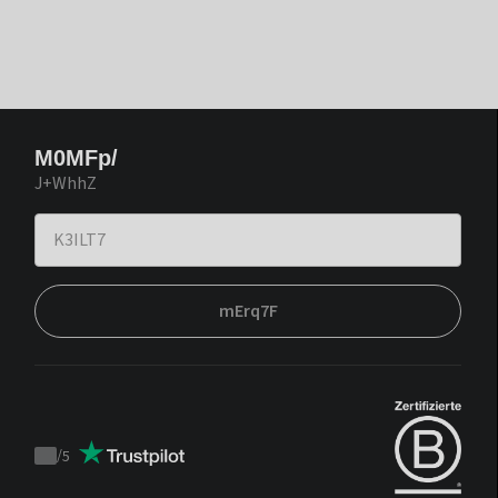
M0MFp/
J+WhhZ
mErq7F
/
5
Trustpilot
score