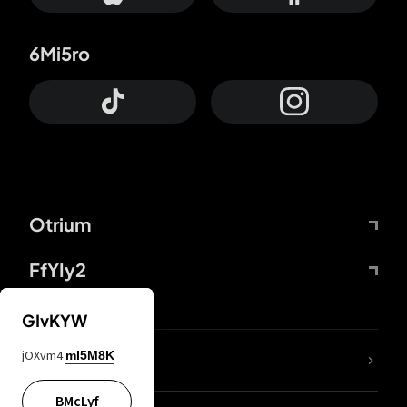
6Mi5ro
Otrium
FfYIy2
GIvKYW
jOXvm4
mI5M8K
DDcvSo
BMcLyf