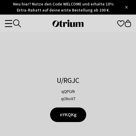
Otrium
Neu hier? Nutze den Code WELCOME und erhalte 10%
/
5
Extra-Rabatt auf deine erste Bestellung ab 100 €.
Trustpilot
score
Otrium
Categories
home
page
U/RGJC
qQPLVh
qObvX7
nYKQKg