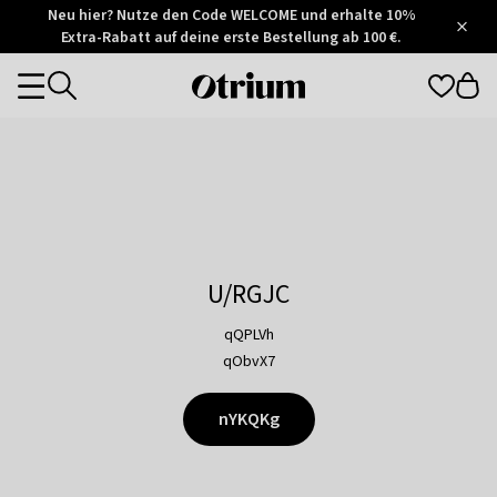
Otrium
Neu hier? Nutze den Code WELCOME und erhalte 10%
/
5
Extra-Rabatt auf deine erste Bestellung ab 100 €.
Trustpilot
score
Otrium
Categories
home
page
U/RGJC
qQPLVh
qObvX7
nYKQKg