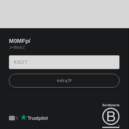
M0MFp/
J+WhhZ
mErq7F
/
5
Trustpilot
score