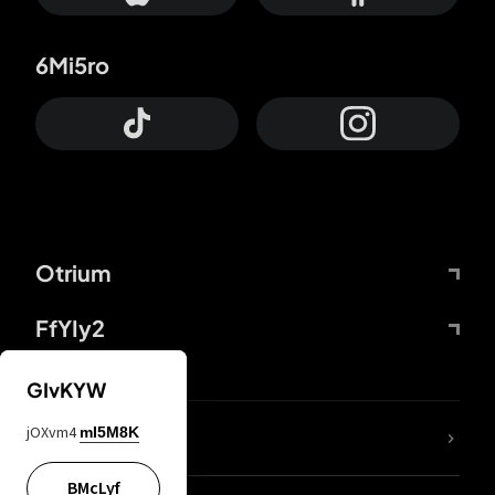
6Mi5ro
Otrium
FfYIy2
GIvKYW
jOXvm4
mI5M8K
DDcvSo
BMcLyf