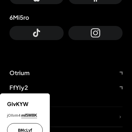
6Mi5ro
Otrium
FfYIy2
GIvKYW
jOXvm4
mI5M8K
DDcvSo
BMcLyf