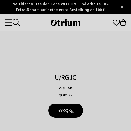
Otrium
Neu hier? Nutze den Code WELCOME und erhalte 10%
/
5
Extra-Rabatt auf deine erste Bestellung ab 100 €.
Trustpilot
score
Otrium
Categories
home
page
U/RGJC
qQPLVh
qObvX7
nYKQKg