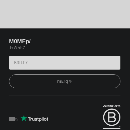
M0MFp/
J+WhhZ
mErq7F
/
5
Trustpilot
score