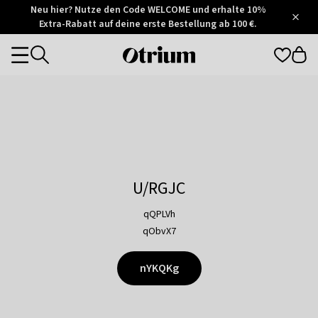
Otrium
Neu hier? Nutze den Code WELCOME und erhalte 10%
/
5
Extra-Rabatt auf deine erste Bestellung ab 100 €.
Trustpilot
score
Otrium
Categories
home
page
U/RGJC
qQPLVh
qObvX7
nYKQKg