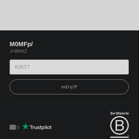
M0MFp/
J+WhhZ
mErq7F
/
5
Trustpilot
score