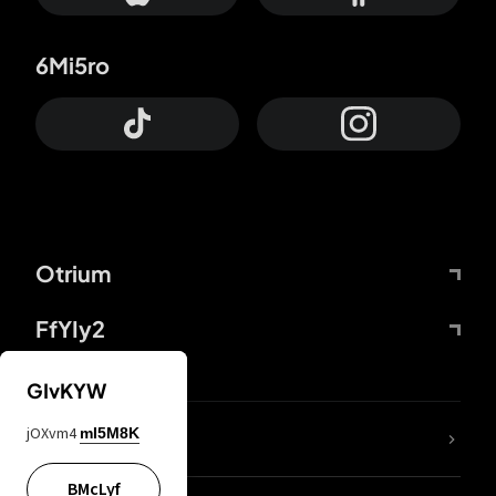
6Mi5ro
Otrium
FfYIy2
GIvKYW
jOXvm4
mI5M8K
DDcvSo
BMcLyf