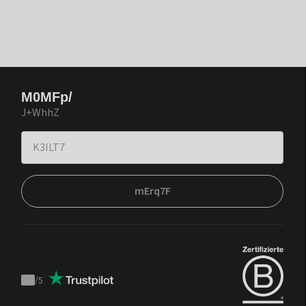
M0MFp/
J+WhhZ
mErq7F
/
5
Trustpilot
score