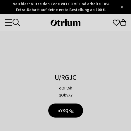
Otrium
Neu hier? Nutze den Code WELCOME und erhalte 10%
/
5
Extra-Rabatt auf deine erste Bestellung ab 100 €.
Trustpilot
score
Otrium
Categories
home
page
U/RGJC
qQPLVh
qObvX7
nYKQKg