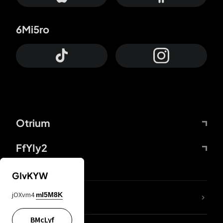
6Mi5ro
Otrium
FfYIy2
GIvKYW
jOXvm4
mI5M8K
DDcvSo
BMcLyf