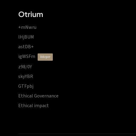
Otrium
+mNwru
lHjBUM
astDB+
igWSFm
vdzprr
z98/0Y
skyYBR
GTFpbj
Ethical Governance
Ethical impact