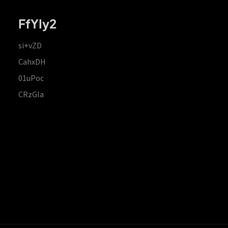
FfYIy2
si+vZD
CahxDH
01uPoc
CRzGla