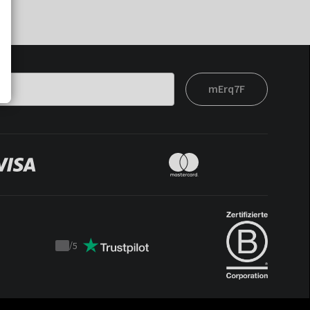
mErq7F
/
5
Trustpilot
score