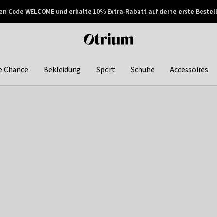
en Code WELCOME und erhalte 10% Extra-Rabatt auf deine erste Bestell
150€ !
Später zahlen
Otrium
home
page
e Chance
Bekleidung
Sport
Schuhe
Accessoires