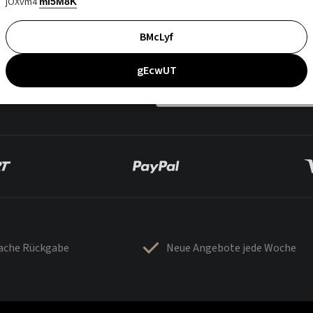
jOXvm4
mI5M8K
BMcLyf
gEcwUT
fache Rückgabe
Neue Angebote jede Woche