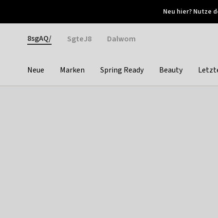
Otrium
Neu hier? Nutze d
Neue Angebote jede Woche
Kostenloser Versand ab 
Gender
8sgAQ/
SgteJ8
Dalwom
Neue
Marken
Spring Ready
Beauty
Letzt
Categories