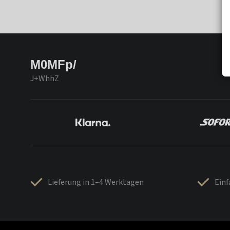
M0MFp/
J+WhhZ
Lieferung in 1–4 Werktagen
Ein