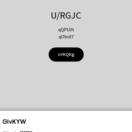
U/RGJC
qQPLVh
qObvX7
nYKQKg
GIvKYW