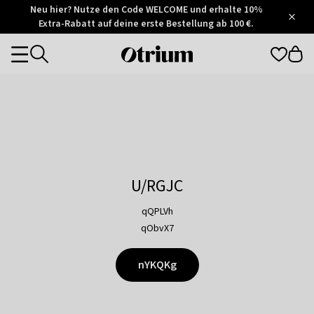
Otrium
Neu hier? Nutze den Code WELCOME und erhalte 10%
/
5
Extra-Rabatt auf deine erste Bestellung ab 100 €.
Trustpilot
score
Otrium
Categories
home
page
U/RGJC
qQPLVh
qObvX7
nYKQKg