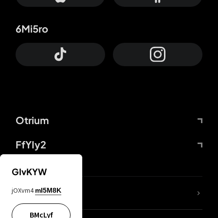
6Mi5ro
Otrium
FfYIy2
GIvKYW
jOXvm4
mI5M8K
DDcvSo
BMcLyf