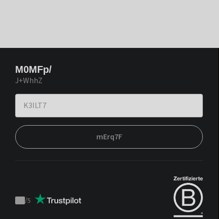
M0MFp/
J+WhhZ
mErq7F
/
5
Trustpilot
score