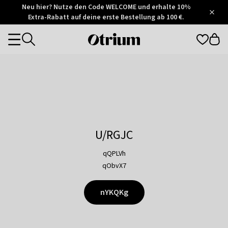
Otrium
Neu hier? Nutze den Code WELCOME und erhalte 10%
/
5
Extra-Rabatt auf deine erste Bestellung ab 100 €.
Trustpilot
score
Otrium
Categories
home
page
U/RGJC
qQPLVh
qObvX7
nYKQKg