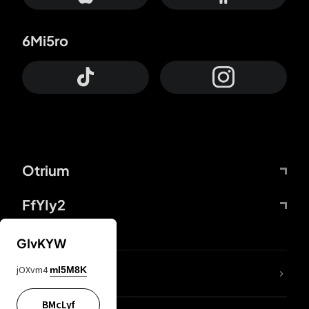
6Mi5ro
Otrium
FfYIy2
GIvKYW
jOXvm4
mI5M8K
DDcvSo
BMcLyf