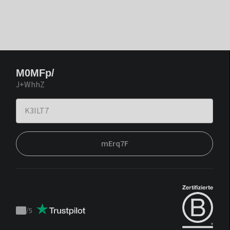
M0MFp/
J+WhhZ
mErq7F
/
5
Trustpilot
score