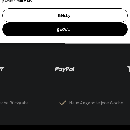
jOXvm4
mI5M8K
BMcLyf
gEcwUT
fache Rückgabe
Neue Angebote jede Woche