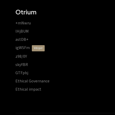
Otrium
+mNwru
lHjBUM
astDB+
igWSFm
vdzprr
z98/0Y
skyYBR
GTFpbj
Ethical Governance
Ethical impact