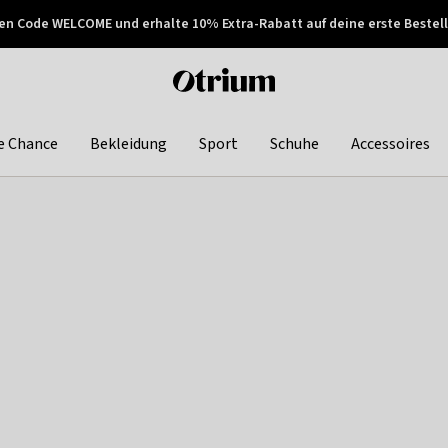
en Code WELCOME und erhalte 10% Extra-Rabatt auf deine erste Bestell
150€ !
Später zahlen
Otrium
home
page
e Chance
Bekleidung
Sport
Schuhe
Accessoires