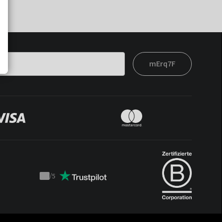
mErq7F
/
5
Trustpilot
score