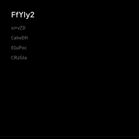
FfYIy2
si+vZD
CahxDH
01uPoc
CRzGla