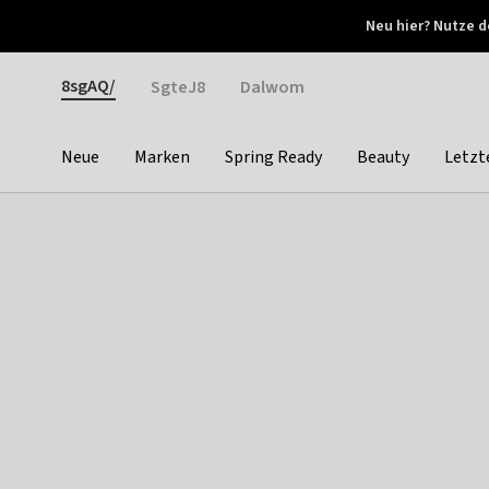
Otrium
Neu hier? Nutze d
Neue Angebote jede Woche
Kostenloser Versand ab 
Gender
8sgAQ/
SgteJ8
Dalwom
Neue
Marken
Spring Ready
Beauty
Letzt
Categories