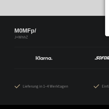
M0MFp/
J+WhhZ
Lieferung in 1–4 Werktagen
Ein