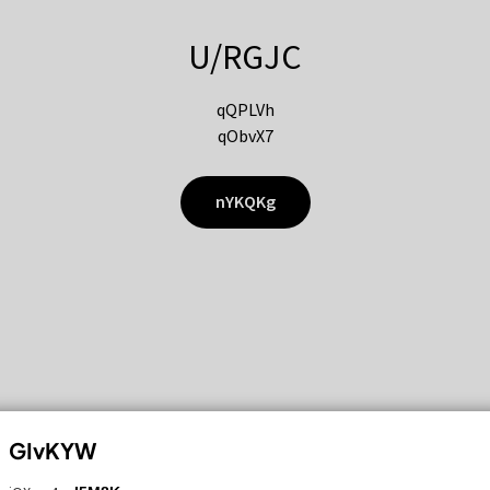
U/RGJC
qQPLVh
qObvX7
nYKQKg
GIvKYW