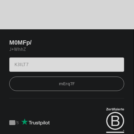
M0MFp/
J+WhhZ
mErq7F
/
5
Trustpilot
score