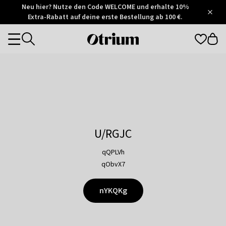
Otrium
Neu hier? Nutze den Code WELCOME und erhalte 10%
/
5
Extra-Rabatt auf deine erste Bestellung ab 100 €.
Trustpilot
score
Otrium
Categories
home
page
U/RGJC
qQPLVh
qObvX7
nYKQKg