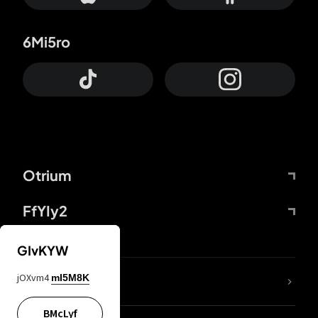
6Mi5ro
Otrium
FfYIy2
GIvKYW
jOXvm4
mI5M8K
DDcvSo
BMcLyf