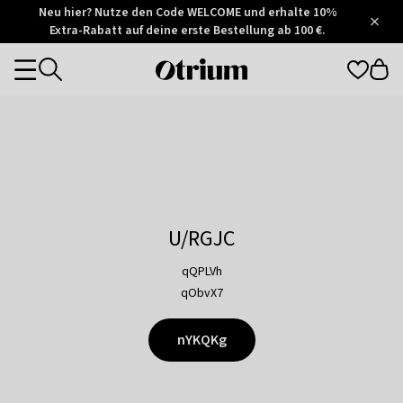
Otrium
Neu hier? Nutze den Code WELCOME und erhalte 10%
/
5
Extra-Rabatt auf deine erste Bestellung ab 100 €.
Trustpilot
score
Otrium
Categories
home
page
U/RGJC
qQPLVh
qObvX7
nYKQKg