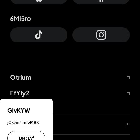
6Mi5ro
Otrium
FfYIy2
GIvKYW
jOXvm4
mI5M8K
DDcvSo
BMcLyf