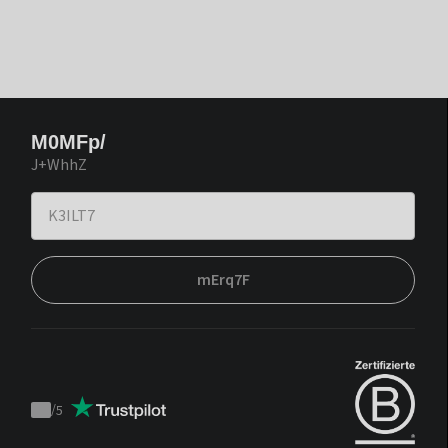
M0MFp/
J+WhhZ
mErq7F
/
5
Trustpilot
score