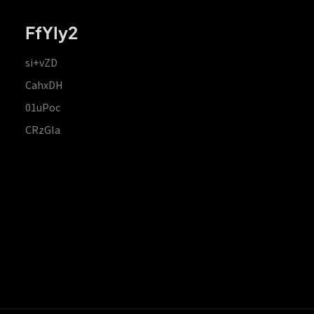
FfYIy2
si+vZD
CahxDH
01uPoc
CRzGla