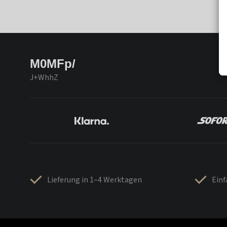
M0MFp/
J+WhhZ
Lieferung in 1–4 Werktagen
Ein