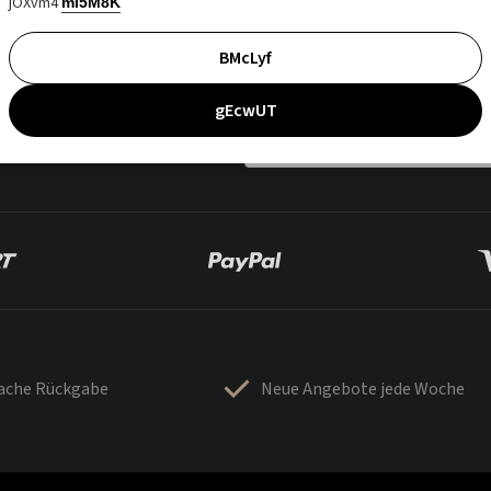
jOXvm4
mI5M8K
BMcLyf
gEcwUT
fache Rückgabe
Neue Angebote jede Woche