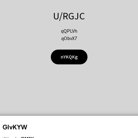
U/RGJC
qQPLVh
qObvX7
nYKQKg
GIvKYW