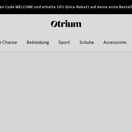
en Code WELCOME und erhalte 10% Extra-Rabatt auf deine erste Bestell
150€ !
Später zahlen
Otrium
home
page
e Chance
Bekleidung
Sport
Schuhe
Accessoires