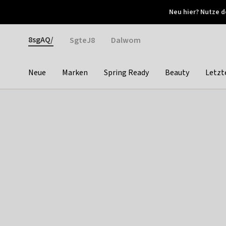
Otrium
Neu hier? Nutze d
Neue Angebote jede Woche
Kostenloser Versand ab 
Gender
8sgAQ/
SgteJ8
Dalwom
Neue
Marken
Spring Ready
Beauty
Letzt
Categories