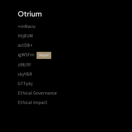
Otrium
+mNwru
lHjBUM
astDB+
igWSFm
vdzprr
z98/0Y
skyYBR
GTFpbj
Ethical Governance
Ethical impact