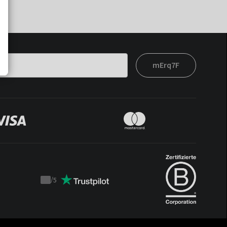
mErq7F
/
5
Trustpilot
score