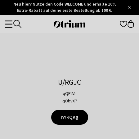
Otrium
Neu hier? Nutze den Code WELCOME und erhalte 10%
/
5
Extra-Rabatt auf deine erste Bestellung ab 100 €.
Trustpilot
score
Otrium
Categories
home
page
U/RGJC
qQPLVh
qObvX7
nYKQKg