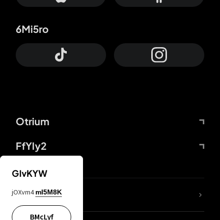
6Mi5ro
Otrium
FfYIy2
GIvKYW
jOXvm4
mI5M8K
DDcvSo
BMcLyf