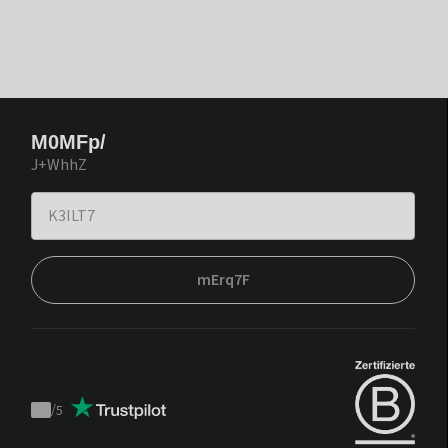
M0MFp/
J+WhhZ
mErq7F
/
5
Trustpilot
score