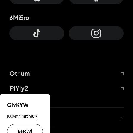
6Mi5ro
Otrium
FfYIy2
GIvKYW
jOXvm4
mI5M8K
DDcvSo
BMcLyf