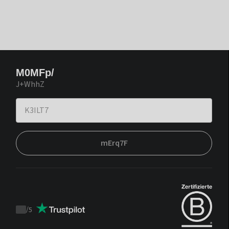
M0MFp/
J+WhhZ
mErq7F
/
5
Trustpilot
score