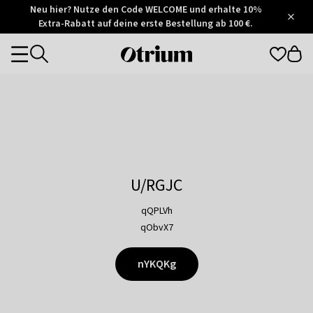
Otrium
Neu hier? Nutze den Code WELCOME und erhalte 10%
/
5
Extra-Rabatt auf deine erste Bestellung ab 100 €.
Trustpilot
score
Otrium
Categories
home
page
U/RGJC
qQPLVh
qObvX7
nYKQKg