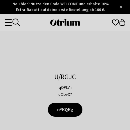
Otrium
Neu hier? Nutze den Code WELCOME und erhalte 10%
/
5
Extra-Rabatt auf deine erste Bestellung ab 100 €.
Trustpilot
score
Otrium
Categories
home
page
U/RGJC
qQPLVh
qObvX7
nYKQKg