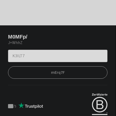
M0MFp/
J+WhhZ
mErq7F
/
5
Trustpilot
score