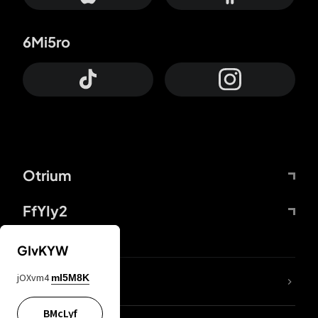
6Mi5ro
Otrium
FfYIy2
GIvKYW
jOXvm4
mI5M8K
DDcvSo
BMcLyf