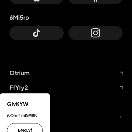
6Mi5ro
Otrium
FfYIy2
GIvKYW
jOXvm4
mI5M8K
DDcvSo
BMcLyf