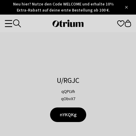
Otrium
Neu hier? Nutze den Code WELCOME und erhalte 10%
/
5
Extra-Rabatt auf deine erste Bestellung ab 100 €.
Trustpilot
score
Otrium
Categories
home
page
U/RGJC
qQPLVh
qObvX7
nYKQKg