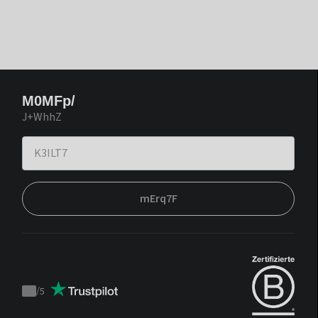
M0MFp/
J+WhhZ
mErq7F
/
5
Trustpilot
score