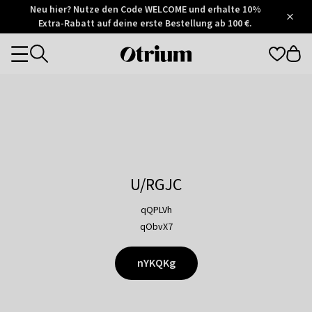
Otrium
Neu hier? Nutze den Code WELCOME und erhalte 10%
/
5
Extra-Rabatt auf deine erste Bestellung ab 100 €.
Trustpilot
score
Otrium
Categories
home
page
U/RGJC
qQPLVh
qObvX7
nYKQKg