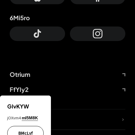
6Mi5ro
Otrium
FfYIy2
GIvKYW
jOXvm4
mI5M8K
DDcvSo
BMcLyf