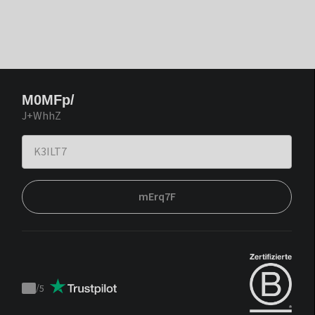
M0MFp/
J+WhhZ
mErq7F
/
5
Trustpilot
score