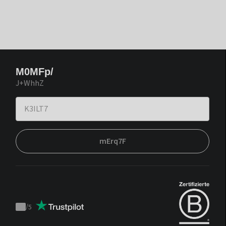
M0MFp/
J+WhhZ
mErq7F
/
5
Trustpilot
score