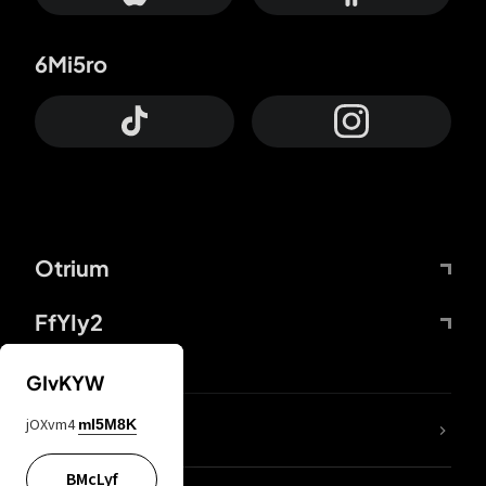
6Mi5ro
Otrium
FfYIy2
GIvKYW
jOXvm4
mI5M8K
DDcvSo
BMcLyf