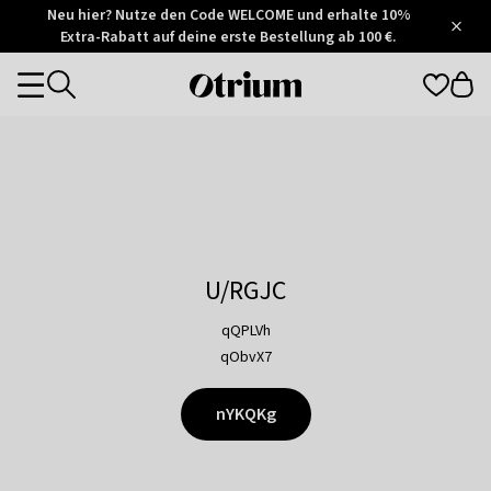
Otrium
Neu hier? Nutze den Code WELCOME und erhalte 10%
/
5
Extra-Rabatt auf deine erste Bestellung ab 100 €.
Trustpilot
score
Otrium
Categories
home
page
U/RGJC
qQPLVh
qObvX7
nYKQKg