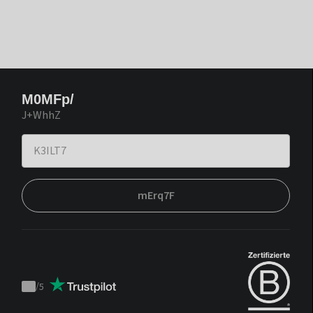
M0MFp/
J+WhhZ
mErq7F
/
5
Trustpilot
score