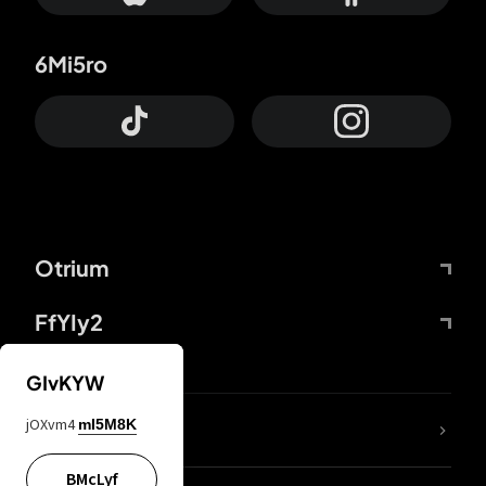
6Mi5ro
Otrium
FfYIy2
GIvKYW
jOXvm4
mI5M8K
DDcvSo
BMcLyf