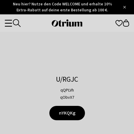
Otrium
Neu hier? Nutze den Code WELCOME und erhalte 10%
/
5
Extra-Rabatt auf deine erste Bestellung ab 100 €.
Trustpilot
score
Otrium
Categories
home
page
U/RGJC
qQPLVh
qObvX7
nYKQKg