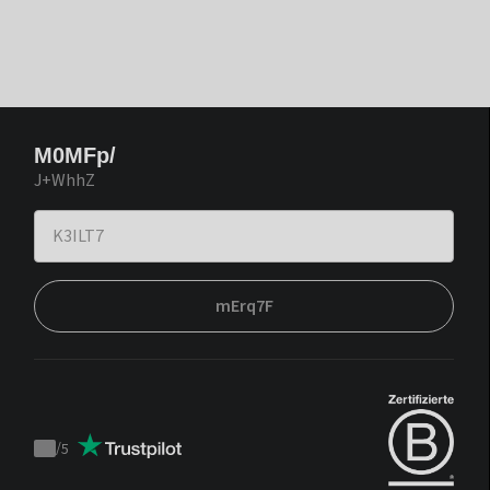
M0MFp/
J+WhhZ
mErq7F
/
5
Trustpilot
score