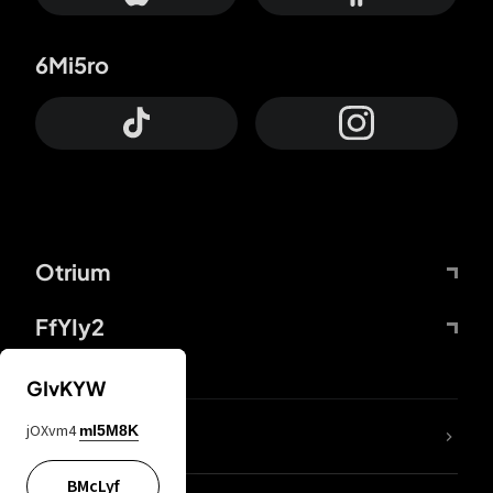
6Mi5ro
Otrium
FfYIy2
GIvKYW
jOXvm4
mI5M8K
DDcvSo
BMcLyf