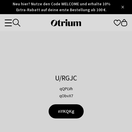
Otrium
Neu hier? Nutze den Code WELCOME und erhalte 10%
/
5
Extra-Rabatt auf deine erste Bestellung ab 100 €.
Trustpilot
score
Otrium
Categories
home
page
U/RGJC
qQPLVh
qObvX7
nYKQKg