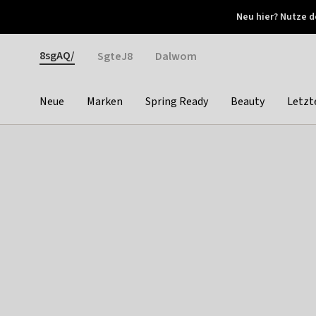
Otrium
Neu hier? Nutze d
Neue Angebote jede Woche
Kostenloser Versand ab 
Gender
8sgAQ/
SgteJ8
Dalwom
Neue
Marken
Spring Ready
Beauty
Letzt
Categories