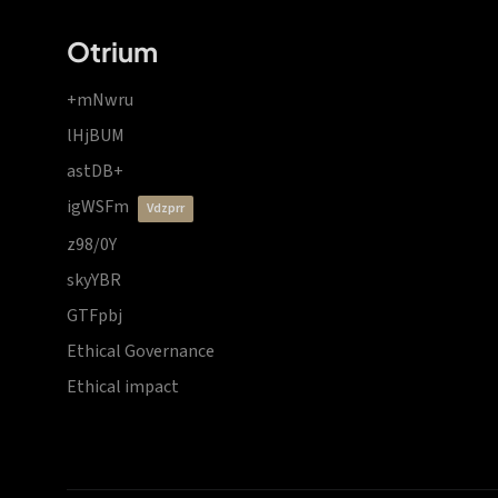
Otrium
+mNwru
lHjBUM
astDB+
igWSFm
vdzprr
z98/0Y
skyYBR
GTFpbj
Ethical Governance
Ethical impact