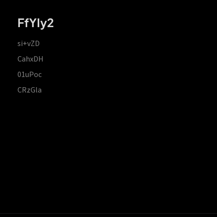
FfYIy2
si+vZD
CahxDH
01uPoc
CRzGla