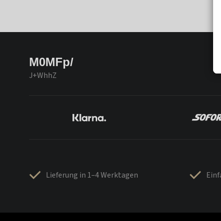
M0MFp/
J+WhhZ
Lieferung in 1–4 Werktagen
Ein