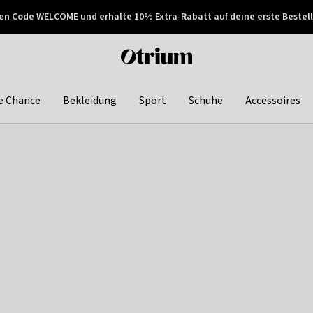
en Code WELCOME und erhalte 10% Extra-Rabatt auf deine erste Bestell
150€ !
Später zahlen
Otrium
home
page
e Chance
Bekleidung
Sport
Schuhe
Accessoires