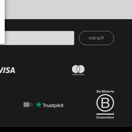
mErq7F
/
5
Trustpilot
score