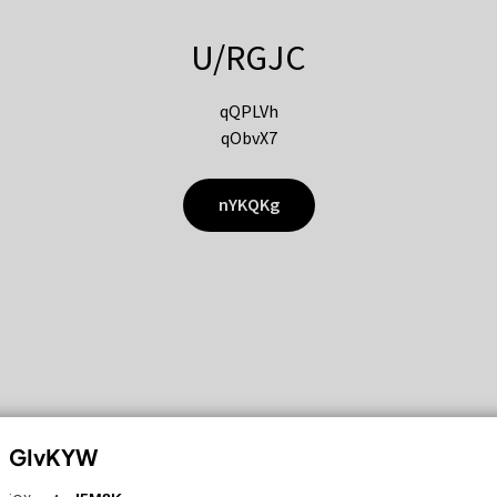
U/RGJC
qQPLVh
qObvX7
nYKQKg
GIvKYW