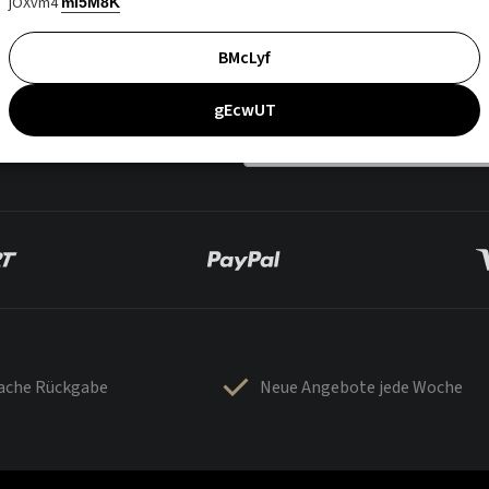
jOXvm4
mI5M8K
BMcLyf
gEcwUT
fache Rückgabe
Neue Angebote jede Woche