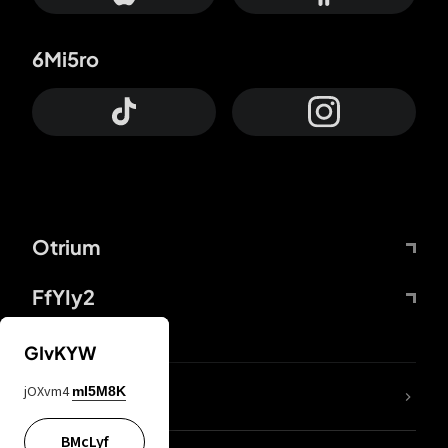
6Mi5ro
Otrium
FfYIy2
GIvKYW
jOXvm4
mI5M8K
DDcvSo
BMcLyf