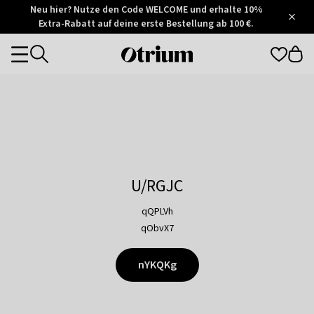
Otrium
Neu hier? Nutze den Code WELCOME und erhalte 10%
/
5
Extra-Rabatt auf deine erste Bestellung ab 100 €.
Trustpilot
score
Otrium
Categories
home
page
U/RGJC
qQPLVh
qObvX7
nYKQKg