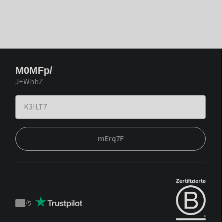
M0MFp/
J+WhhZ
mErq7F
/
5
Trustpilot
score