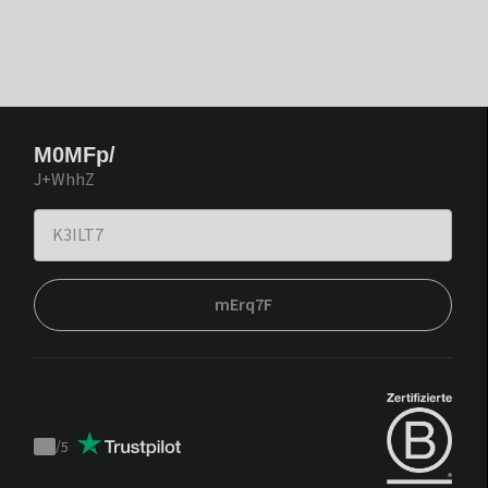
M0MFp/
J+WhhZ
mErq7F
/
5
Trustpilot
score