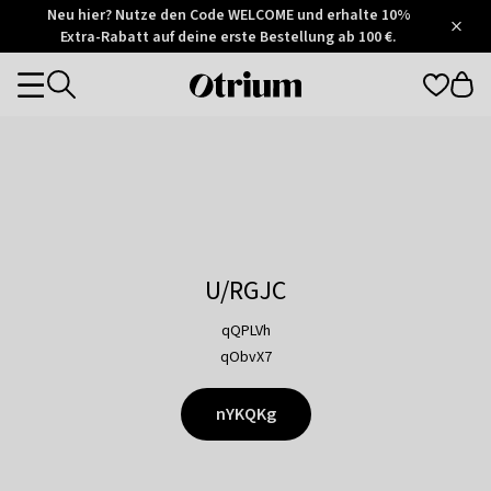
Otrium
Neu hier? Nutze den Code WELCOME und erhalte 10%
/
5
Extra-Rabatt auf deine erste Bestellung ab 100 €.
Trustpilot
score
Otrium
Categories
home
page
U/RGJC
qQPLVh
qObvX7
nYKQKg