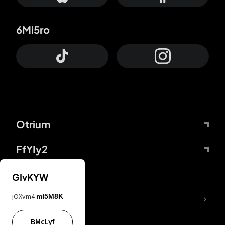
6Mi5ro
Otrium
FfYIy2
GIvKYW
jOXvm4
mI5M8K
DDcvSo
BMcLyf