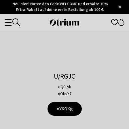
Otrium
Neu hier? Nutze den Code WELCOME und erhalte 10%
/
5
Extra-Rabatt auf deine erste Bestellung ab 100 €.
Trustpilot
score
Otrium
Categories
home
page
U/RGJC
qQPLVh
qObvX7
nYKQKg