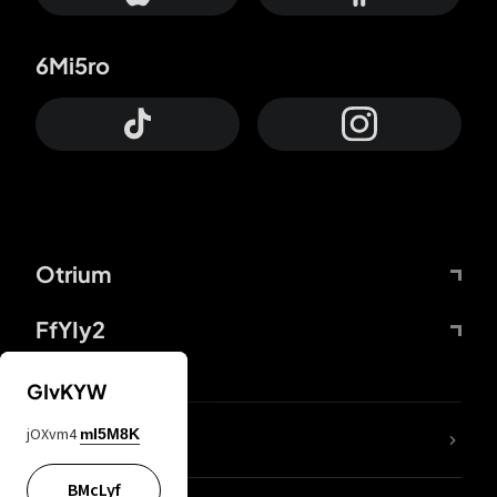
6Mi5ro
Otrium
FfYIy2
GIvKYW
jOXvm4
mI5M8K
DDcvSo
BMcLyf