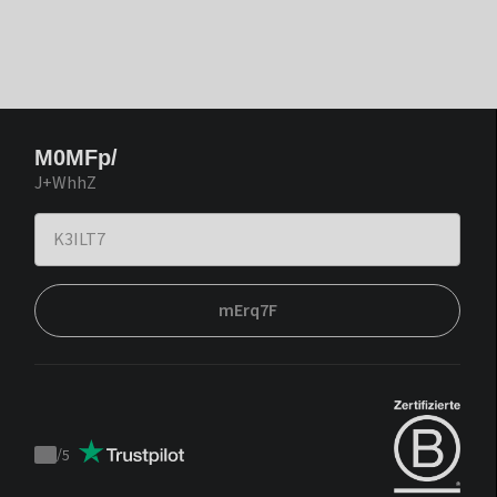
M0MFp/
J+WhhZ
mErq7F
/
5
Trustpilot
score