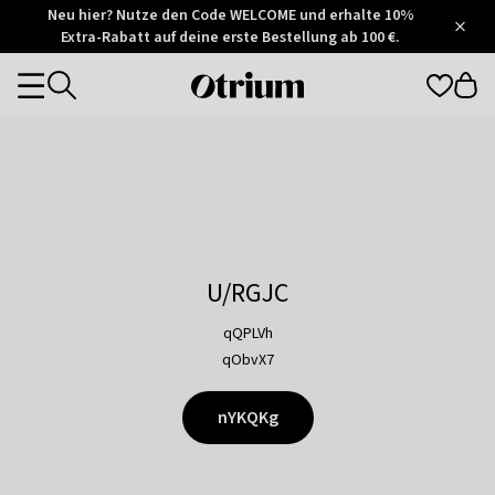
Otrium
Neu hier? Nutze den Code WELCOME und erhalte 10%
/
5
Extra-Rabatt auf deine erste Bestellung ab 100 €.
Trustpilot
score
Otrium
Categories
home
page
U/RGJC
qQPLVh
qObvX7
nYKQKg