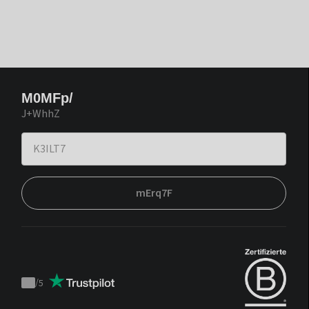
M0MFp/
J+WhhZ
mErq7F
/
5
Trustpilot
score