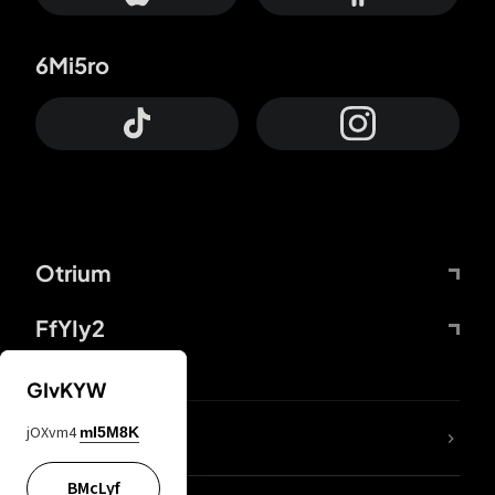
6Mi5ro
Otrium
FfYIy2
GIvKYW
jOXvm4
mI5M8K
DDcvSo
BMcLyf