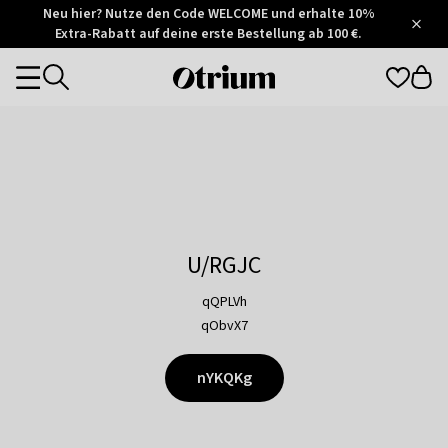
Otrium
Neu hier? Nutze den Code WELCOME und erhalte 10%
/
5
Extra-Rabatt auf deine erste Bestellung ab 100 €.
Trustpilot
score
Otrium
Categories
home
page
U/RGJC
qQPLVh
qObvX7
nYKQKg