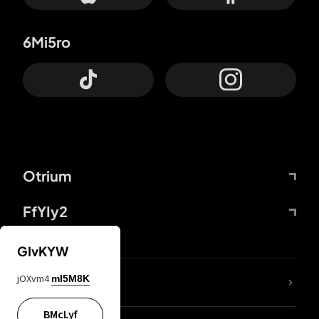
6Mi5ro
Otrium
FfYIy2
GIvKYW
jOXvm4
mI5M8K
DDcvSo
BMcLyf