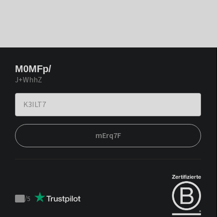
M0MFp/
J+WhhZ
mErq7F
/
5
Trustpilot
score