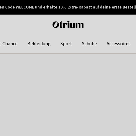
en Code WELCOME und erhalte 10% Extra-Rabatt auf deine erste Bestell
150€ !
Später zahlen
Otrium
home
page
e Chance
Bekleidung
Sport
Schuhe
Accessoires