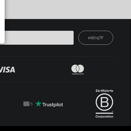
mErq7F
/
5
Trustpilot
score