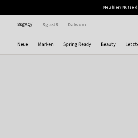
Otrium
Neu hier? Nutze d
Neue Angebote jede Woche
Kostenloser Versand ab 
Gender
8sgAQ/
SgteJ8
Dalwom
Neue
Marken
Spring Ready
Beauty
Letzt
Categories