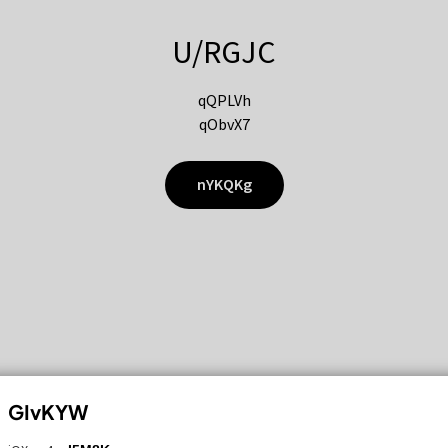
U/RGJC
qQPLVh
qObvX7
nYKQKg
GIvKYW