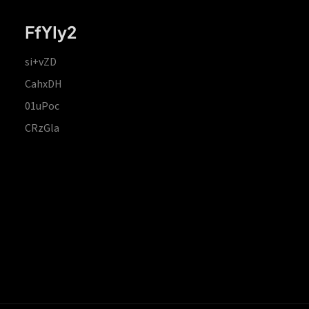
FfYIy2
si+vZD
CahxDH
01uPoc
CRzGla