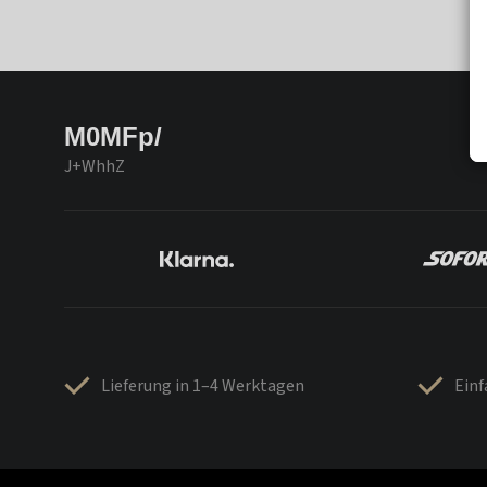
M0MFp/
J+WhhZ
Lieferung in 1–4 Werktagen
Ein