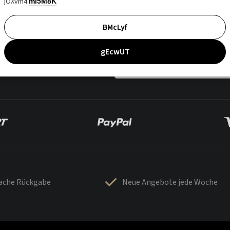
jOXvm4
mI5M8K
BMcLyf
gEcwUT
fache Rückgabe
Neue Angebote jede Woche