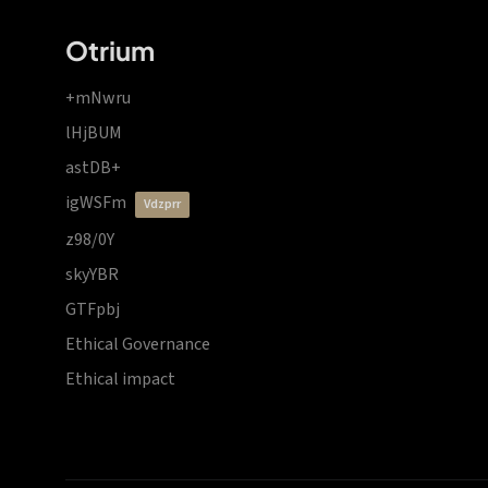
Otrium
+mNwru
lHjBUM
astDB+
igWSFm
vdzprr
z98/0Y
skyYBR
GTFpbj
Ethical Governance
Ethical impact